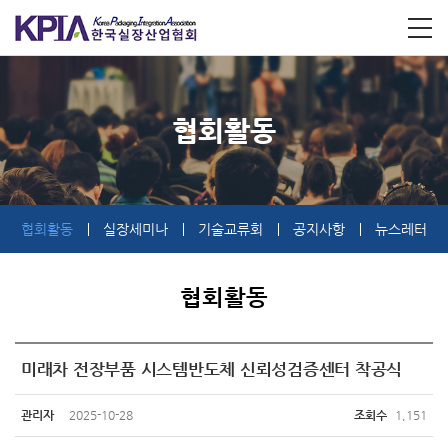
협회활동
협회활동
실장세미나
기술교류회
공지사항
뉴스레터
협회활동
미래차 전장부품 시스템반도체 신뢰성검증센터 착공식
관리자
2025-10-28
조회수
1,151