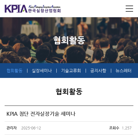
협회활동
협회활동
실장세미나
기술교류회
공지사항
뉴스레터
협회활동
KPIA 첨단 전자실장기술 세미나
관리자
2025-06-12
조회수
1,257