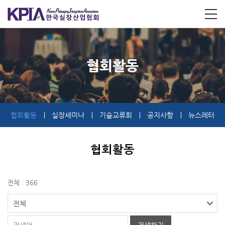
협회활동
협회활동
실장세미나
기술교류회
공지사항
뉴스레터
협회활동
전체 : 366