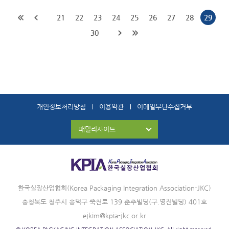
21
22
23
24
25
26
27
28
29
30
개인정보처리방침
이용약관
이메일무단수집거부
패밀리사이트
한국실장산업협회(Korea Packaging Integration Association-JKC)
충청북도 청주시 흥덕구 죽천로 139 춘추빌딩(구.영진빌딩) 401호
ejkim@kpia-jkc.or.kr