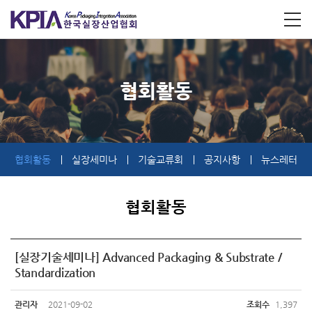
협회활동
협회활동
실장세미나
기술교류회
공지사항
뉴스레터
협회활동
[실장기술세미나] Advanced Packaging & Substrate /
Standardization
관리자
2021-09-02
조회수
1,397