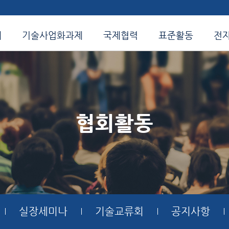
개
기술사업화과제
국제협력
표준활동
전
협회활동
실장세미나
기술교류회
공지사항