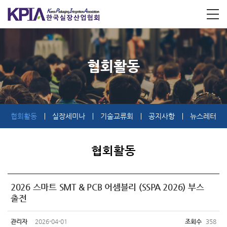
협회활동
협회활동
실장세미나
기술교류회
공지사항
뉴스레터
협회활동
2026 스마트 SMT & PCB 어셈블리 (SSPA 2026) 부스
출전
관리자
2026-04-01
조회수
358