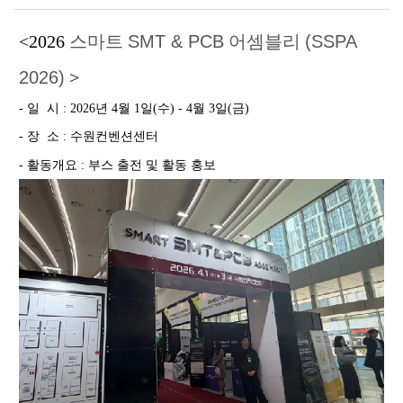
<2026
스마트
SMT & PCB
어셈블리
(
SSPA
2026
)
>
- 일 시 :
2026
년
4
월
1
일(수) -
4
월
3
일(금)
- 장 소 : 수원컨벤션센터
- 활동개요 : 부스 출전 및 활동 홍보