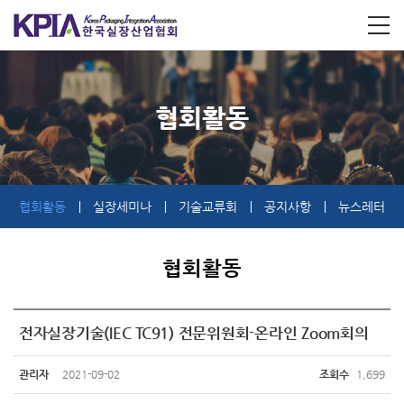
협회활동
협회활동
실장세미나
기술교류회
공지사항
뉴스레터
협회활동
전자실장기술(IEC TC91) 전문위원회-온라인 Zoom회의
관리자
2021-09-02
조회수
1,699