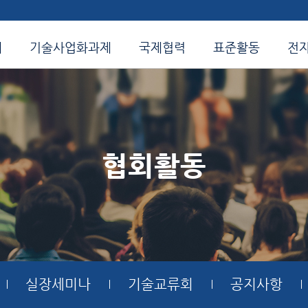
개
기술사업화과제
국제협력
표준활동
전
협회활동
실장세미나
기술교류회
공지사항