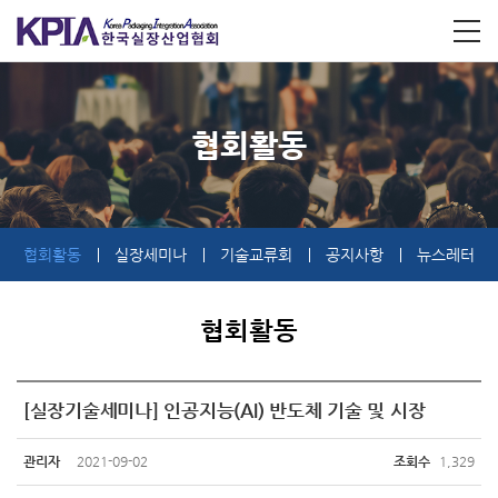
협회활동
협회활동
실장세미나
기술교류회
공지사항
뉴스레터
협회활동
[실장기술세미나] 인공지능(AI) 반도체 기술 및 시장
관리자
2021-09-02
조회수
1,329