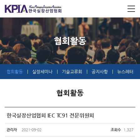
협회활동
협회활동
실장세미나
기술교류회
공지사항
뉴스레터
협회활동
한국실장산업협회 IEC TC91 전문위원회
관리자
2021-09-02
조회수
1,327