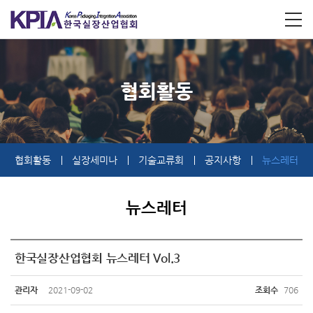
협회활동
협회활동
실장세미나
기술교류회
공지사항
뉴스레터
뉴스레터
한국실장산업협회 뉴스레터 Vol.3
관리자
2021-09-02
조회수
706