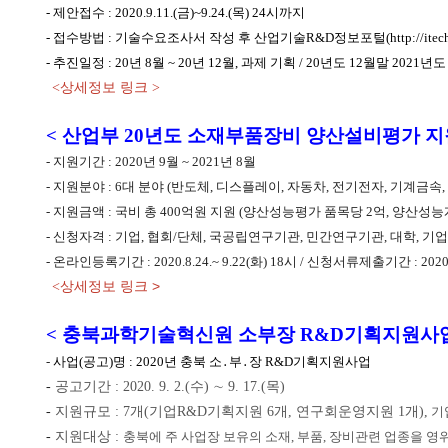
- 제안접수 : 2020.9.11.(금)~9.24.(목) 24시까지
- 접수방법 : 기술수요조사서 작성 후 산업기술R&D정보포털(
http://itec
- 추진일정 : 20년 8월 ~ 20년 12월, 과제 기획 / 20년도 12월말 2021
<상세정보 링크 >
< 산업부 20년도 소재부품장비 양산설비평가 지
- 지원기간 : 2020년 9월 ~ 2021년 8월
- 지원분야 : 6대 분야 (반도체, 디스플레이, 자동차, 전기전자, 기계금속
- 지원금액 : 국비 총 400억원 지원 (양산성능평가 품목당 2억, 양산성능
- 신청자격 : 기업, 협회/단체, 국공립연구기관, 민간연구기관, 대학, 
- 온라인등록기간 : 2020.8.24.~ 9.22(화) 18시 / 신청서류제출기간 : 2020.8
상세정보 링크 >
<
< 충북과학기술혁신원 소부장 R&D기획지원사업
-
사업(공고)명 : 2020년 충북 소․부․장 R&D기획지원사업
-
공고기간 : 2020. 9. 2.(수) ∼ 9. 17.(목)
-
지원규모 : 7개(기업R&D기획지원 6개, 연구회운영지원 1개),
기
-
지원대상 :
충북에 주 사업장 보유의 소재, 부품, 장비관련 업종을