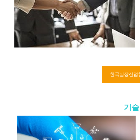
한국실장산업협
기술