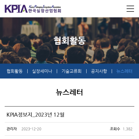
협회활동
협회활동
실장세미나
기술교류회
공지사항
뉴스레터
뉴스레터
KPIA정보지_2023년 12월
관리자
2023-12-20
조회수
1,382