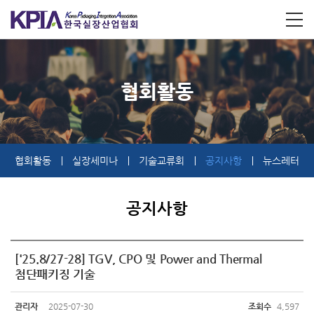
협회활동
협회활동
실장세미나
기술교류회
공지사항
뉴스레터
공지사항
['25.8/27-28] TGV, CPO 및 Power and Thermal
첨단패키징 기술
관리자
2025-07-30
조회수
4,597