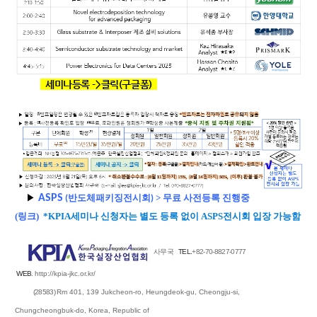
세미나등록 ->클릭(구글폼)
▶
ASPS
반도체패키징전시회
>
무료 사전등록 진행중
(
)
(
링크
)
*
KPIA
세미나 신청자는 별도 등록 없이
ASPS
전시회
입장 가능함
사무국
TEL.
+82-70-8827-0777
WEB
.
http://kpia-jkc.or.kr/
(28583)
Rm 401,
139 Jukcheon-ro, Heungdeok-gu, Cheongju-si,
Chungcheongbuk-do
, Korea, Republic of