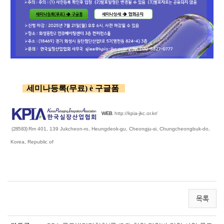
세미나등록
(
무료
)
è
구글폼
WEB
.
http://kpia-jkc.or.kr/
(28583)
Rm 401,
139 Jukcheon-ro, Heungdeok-gu, Cheongju-si, Chungcheongbuk-do
,
Korea, Republic of
목록