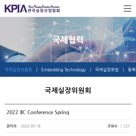
국제협력
국제실장위원회
Embedding Technology
국제실장포럼
동북
국제실장위원회
2022 JIC Conference Spring
관리자
2022-05-18
조회수
1,127